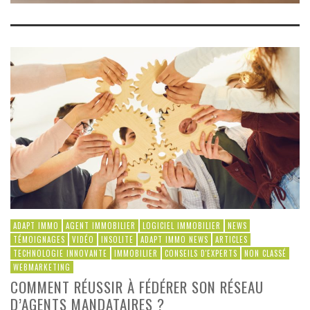
ADAPT IMMO
AGENT IMMOBILIER
LOGICIEL IMMOBILIER
NEWS
TÉMOIGNAGES
VIDÉO
INSOLITE
ADAPT IMMO NEWS
ARTICLES
TECHNOLOGIE INNOVANTE
IMMOBILIER
CONSEILS D'EXPERTS
NON CLASSÉ
WEBMARKETING
COMMENT RÉUSSIR À FÉDÉRER SON RÉSEAU
D’AGENTS MANDATAIRES ?