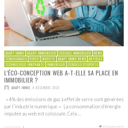
ADAPT IMMO
AGENT IMMOBILIER
LOGICIEL IMMOBILIER
NEWS
TÉMOIGNAGES
VIDÉO
INSOLITE
ADAPT IMMO NEWS
ARTICLES
TECHNOLOGIE INNOVANTE
IMMOBILIER
CONSEILS D'EXPERTS
L’ÉCO-CONCEPTION WEB A-T-ELLE SA PLACE EN
IMMOBILIER ?
ADAPT IMMO
,
8 DÉCEMBRE 2022
« 4% des émissions de gaz à effet de serre sont générées
par l’industrie numérique. » La consommation d’énergie
imputée au web est colossale. Cela …
0 Commentaire
Lire l'article