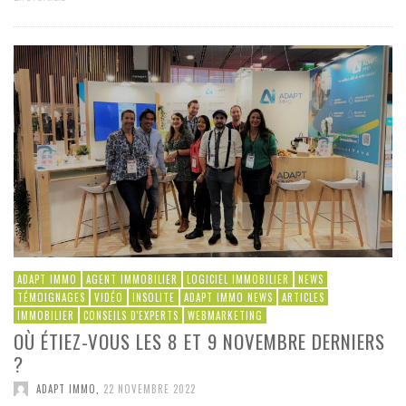
ADAPT IMMO
AGENT IMMOBILIER
LOGICIEL IMMOBILIER
NEWS
TÉMOIGNAGES
VIDÉO
INSOLITE
ADAPT IMMO NEWS
ARTICLES
IMMOBILIER
CONSEILS D'EXPERTS
WEBMARKETING
OÙ ÉTIEZ-VOUS LES 8 ET 9 NOVEMBRE DERNIERS
?
ADAPT IMMO
,
22 NOVEMBRE 2022