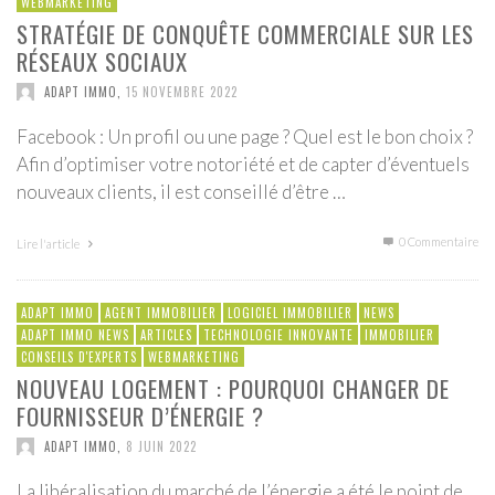
WEBMARKETING
STRATÉGIE DE CONQUÊTE COMMERCIALE SUR LES
RÉSEAUX SOCIAUX
ADAPT IMMO
,
15 NOVEMBRE 2022
Facebook : Un profil ou une page ? Quel est le bon choix ?
Afin d’optimiser votre notoriété et de capter d’éventuels
nouveaux clients, il est conseillé d’être …
0 Commentaire
Lire l'article
ADAPT IMMO
AGENT IMMOBILIER
LOGICIEL IMMOBILIER
NEWS
ADAPT IMMO NEWS
ARTICLES
TECHNOLOGIE INNOVANTE
IMMOBILIER
CONSEILS D'EXPERTS
WEBMARKETING
NOUVEAU LOGEMENT : POURQUOI CHANGER DE
FOURNISSEUR D’ÉNERGIE ?
ADAPT IMMO
,
8 JUIN 2022
La libéralisation du marché de l’énergie a été le point de