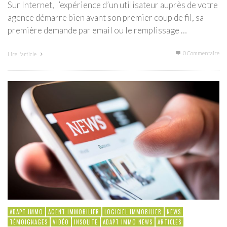
Sur Internet, l’expérience d’un utilisateur auprès de votre
agence démarre bien avant son premier coup de fil, sa
première demande par email ou le remplissage …
0 Commentaire
Lire l'article
ADAPT IMMO
AGENT IMMOBILIER
LOGICIEL IMMOBILIER
NEWS
TÉMOIGNAGES
VIDÉO
INSOLITE
ADAPT IMMO NEWS
ARTICLES