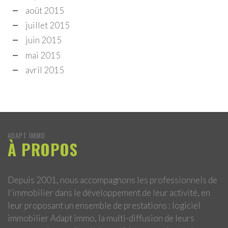
août 2015
juillet 2015
juin 2015
mai 2015
avril 2015
ADAPT IMMO
À PROPOS
Depuis 2001, nous accompagnons les professionnels de
l'immobilier dans le développement de leur activité, en
leur proposant un ensemble de prestations : logiciel
immobilier Adapt immo, la multi-diffusion de leurs