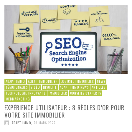
ADAPT IMMO
AGENT IMMOBILIER
LOGICIEL IMMOBILIER
NEWS
TÉMOIGNAGES
VIDÉO
INSOLITE
ADAPT IMMO NEWS
ARTICLES
TECHNOLOGIE INNOVANTE
IMMOBILIER
CONSEILS D'EXPERTS
WEBMARKETING
EXPÉRIENCE UTILISATEUR : 8 RÈGLES D’OR POUR
VOTRE SITE IMMOBILIER
ADAPT IMMO
,
29 MARS 2022