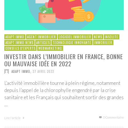
ADAPT IMMO
AGENT IMMOBILIER
LOGICIEL IMMOBILIER
NEWS
INSOLITE
ADAPT IMMO NEWS
ARTICLES
TECHNOLOGIE INNOVANTE
IMMOBILIER
CONSEILS D'EXPERTS
WEBMARKETING
INVESTIR DANS L’IMMOBILIER EN FRANCE, BONNE
OU MAUVAISE IDÉE EN 2022
ADAPT IMMO
,
27 AVRIL 2022
L’activité immobilière tourne à plein régime, notamment
depuis l’appel de la chlorophylle engendré par la crise
sanitaire et les Français qui souhaitent sortir des grandes
…
0 Commentaire
Lire l'article