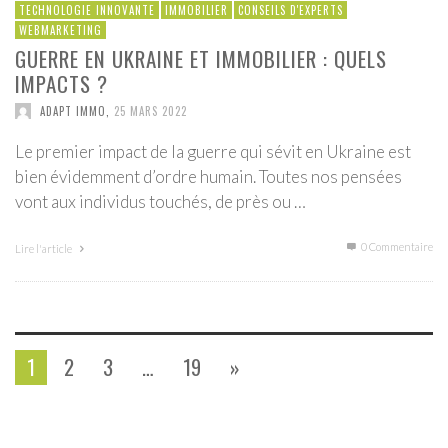
TECHNOLOGIE INNOVANTE
IMMOBILIER
CONSEILS D'EXPERTS
WEBMARKETING
GUERRE EN UKRAINE ET IMMOBILIER : QUELS
IMPACTS ?
ADAPT IMMO
,
25 MARS 2022
Le premier impact de la guerre qui sévit en Ukraine est
bien évidemment d’ordre humain. Toutes nos pensées
vont aux individus touchés, de près ou …
0 Commentaire
Lire l'article
1
2
3
…
19
»