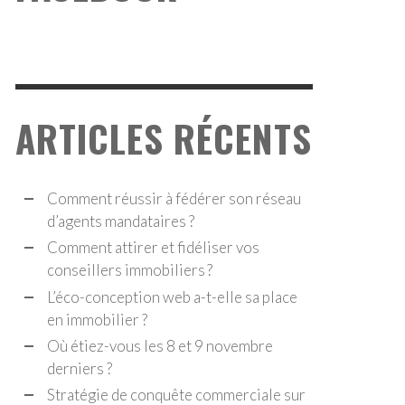
ÉCO-CONCEPTION WEB A-T-ELLE SA PLACE EN
ÉCO-CONCEPTION WEB A-T-ELLE SA PLACE EN
MOBILIER ?
MOBILIER ?
ADAPT IMMO
ADAPT IMMO
,
,
8 DÉCEMBRE 2022
8 DÉCEMBRE 2022
ARTICLES RÉCENTS
Comment réussir à fédérer son réseau
d’agents mandataires ?
Comment attirer et fidéliser vos
conseillers immobiliers ?
L’éco-conception web a-t-elle sa place
en immobilier ?
Où étiez-vous les 8 et 9 novembre
derniers ?
Stratégie de conquête commerciale sur