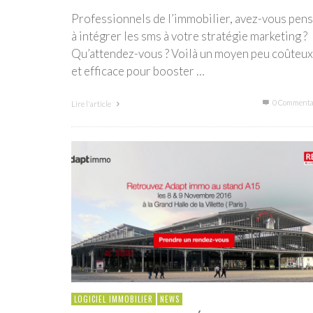
Professionnels de l’immobilier, avez-vous pen
à intégrer les sms à votre stratégie marketing ?
Qu’attendez-vous ? Voilà un moyen peu coûteux
et efficace pour booster …
0 Commenta
Lire l'article
LOGICIEL IMMOBILIER
NEWS