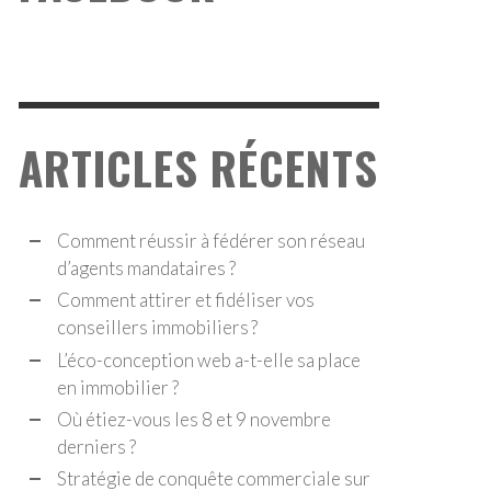
ÉCO-CONCEPTION WEB A-T-ELLE SA PLACE EN
ÉCO-CONCEPTION WEB A-T-ELLE SA PLACE EN
MOBILIER ?
MOBILIER ?
ADAPT IMMO
ADAPT IMMO
,
,
8 DÉCEMBRE 2022
8 DÉCEMBRE 2022
ARTICLES RÉCENTS
Comment réussir à fédérer son réseau
d’agents mandataires ?
Comment attirer et fidéliser vos
conseillers immobiliers ?
L’éco-conception web a-t-elle sa place
en immobilier ?
Où étiez-vous les 8 et 9 novembre
derniers ?
Stratégie de conquête commerciale sur