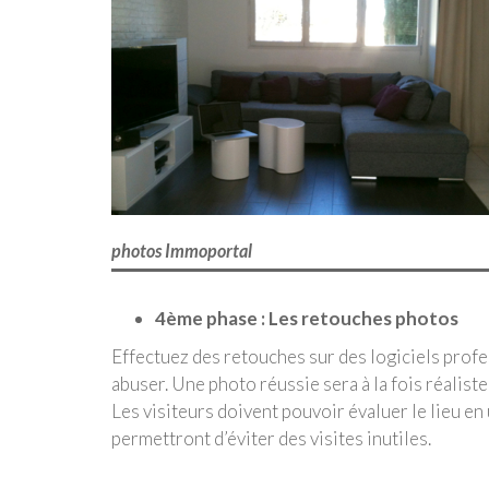
photos Immoportal
4ème phase : Les retouches photos
Effectuez des retouches sur des logiciels prof
abuser. Une photo réussie sera à la fois réalist
Les visiteurs doivent pouvoir évaluer le lieu en
permettront d’éviter des visites inutiles.