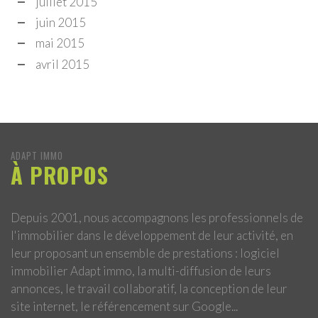
juillet 2015
juin 2015
mai 2015
avril 2015
ADAPT IMMO
À PROPOS
Depuis 2001, nous accompagnons les professionnels de
l'immobilier dans le développement de leur activité, en
leur proposant un ensemble de prestations : logiciel
immobilier Adapt immo, la multi-diffusion de leurs
annonces, le travail collaboratif, la conception de leur
site internet, le référencement sur Google...